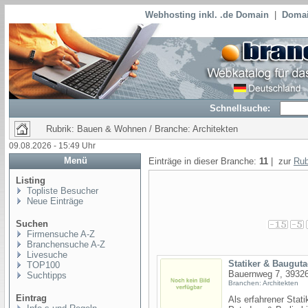
Webhosting inkl. .de Domain
|
Domai
Schnellsuche:
Rubrik: Bauen & Wohnen / Branche: Architekten
09.08.2026 - 15:49 Uhr
Menü
Einträge in dieser Branche:
11
| zur
Rub
Listing
Topliste Besucher
Neue Einträge
Suchen
Firmensuche A-Z
Branchensuche A-Z
Livesuche
Statiker & Baugut
TOP100
Bauernweg 7, 39326
Suchtipps
Branchen: Architekten
Eintrag
Als erfahrener Sta