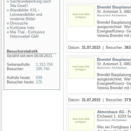
»
Sachkundeprüfung nach
34a GewO
Brendel Bauplan
»
Wandbilder XXL -
St. Antoniort 3, 49
Leinwandbilder und
Branchen: Architekten
moderne Bilder
Brendel Bauplanung
»
Dinosuche
ausgezeichnet. Wen
»
Kurtisane Ines
Energieeffizienz- G
»
Mai Thai - Exklusive
Verena Brendel mit i
Holzmoebel GbR
Datum:
31.07.2015
| Besucher:
381
Besucherstatistik
Gezählt seit dem 08.08.2021
Brendel Bauplan
St. Antoniort 3, 49
Seitenaufrufe:
1.313.704
Branchen: Architekten
Besucher:
295.746
Brendel Bauplanung
Aufrufe heute:
639
ausgezeichnet. Wen
Besucher heute:
175
Energieeffizienz- G
Verena Brendel mit i
Datum:
31.07.2015
| Besucher:
373
Atmoshaus AG - F
Eichweid 1, 6203 
Branchen: Architekten
Wer ein Fertighaus