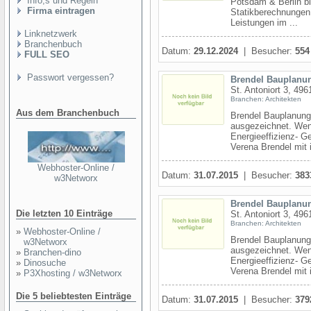
Info,s und Regeln
Potsdam & Berlin b
Firma eintragen
Statikberechnungen
Leistungen im ...
Linknetzwerk
Branchenbuch
Datum:
29.12.2024
| Besucher:
554
FULL SEO
Passwort vergessen?
Brendel Bauplan
St. Antoniort 3, 49
Branchen: Architekten
Aus dem Branchenbuch
Brendel Bauplanung
ausgezeichnet. Wen
Energieeffizienz- G
Verena Brendel mit i
Webhoster-Online /
Datum:
31.07.2015
| Besucher:
383
w3Networx
Brendel Bauplan
Die letzten 10 Einträge
St. Antoniort 3, 49
Branchen: Architekten
»
Webhoster-Online /
Brendel Bauplanung
w3Networx
ausgezeichnet. Wen
»
Branchen-dino
Energieeffizienz- G
»
Dinosuche
Verena Brendel mit i
»
P3Xhosting / w3Networx
Die 5 beliebtesten Einträge
Datum:
31.07.2015
| Besucher:
379