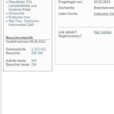
»
Wandbilder XXL -
Eingetragen am:
10.02.2013
Leinwandbilder und
Stichworte:
Branchenverz
moderne Bilder
»
Dinosuche
Index-Suche:
Indexierte Se
»
Kurtisane Ines
»
Mai Thai - Exklusive
Holzmoebel GbR
Link defekt?
Hier melden
Regelverstoss?
Besucherstatistik
Gezählt seit dem 08.08.2021
Seitenaufrufe:
1.312.412
Besucher:
295.369
Aufrufe heute:
943
Besucher heute:
294