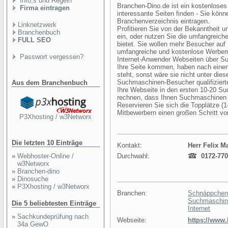
Info,s und Regeln
Branchen-Dino.de ist ein kostenlose
Firma eintragen
interessante Seiten finden - Sie kön
Branchenverzeichnis eintragen.
Linknetzwerk
Profitieren Sie von der Bekanntheit 
Branchenbuch
ein, oder nutzen Sie die umfangreich
FULL SEO
bietet. Sie wollen mehr Besucher auf 
umfangreiche und kostenlose Werbemö
Passwort vergessen?
Internet-Anwender Webseiten über S
Ihre Seite kommen, haben nach eine
steht, sonst wäre sie nicht unter di
Suchmaschinen-Besucher qualifizierte 
Aus dem Branchenbuch
Ihre Webseite in den ersten 10-20 Su
rechnen, dass Ihnen Suchmaschinen 
Reservieren Sie sich die Topplätze (1
Mitbewerbern einen großen Schritt vo
P3Xhosting / w3Networx
Die letzten 10 Einträge
Kontakt:
Herr Felix M
»
Webhoster-Online /
Durchwahl:
0172-770
w3Networx
»
Branchen-dino
»
Dinosuche
»
P3Xhosting / w3Networx
Branchen:
Schnäppchenp
Suchmaschin
Die 5 beliebtesten Einträge
Internet
»
Sachkundeprüfung nach
Webseite:
https://www
34a GewO