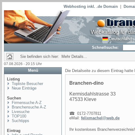
Webhosting inkl. .de Domain
|
Domai
Schnellsuche:
Sie befinden sich hier: Mehr Details...
07.08.2026 - 20:15 Uhr
Menü
Die Detailseite zu diesem Eintrag hatte
Listing
Branchen-dino
Topliste Besucher
Neue Einträge
Kermisdahlstrasse 33
Suchen
47533 Kleve
Firmensuche A-Z
Branchensuche A-Z
Livesuche
0172-7707811
TOP100
eMail:
felixmachel@web.de
Suchtipps
Ihr kostenloses Branchenverzeichnis!
Eintrag