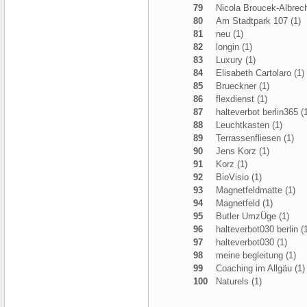
79
Nicola Broucek-Albrech
80
Am Stadtpark 107 (1)
81
neu (1)
82
longin (1)
83
Luxury (1)
84
Elisabeth Cartolaro (1)
85
Brueckner (1)
86
flexdienst (1)
87
halteverbot berlin365 (
88
Leuchtkasten (1)
89
Terrassenfliesen (1)
90
Jens Korz (1)
91
Korz (1)
92
BioVisio (1)
93
Magnetfeldmatte (1)
94
Magnetfeld (1)
95
Butler UmzÜge (1)
96
halteverbot030 berlin (
97
halteverbot030 (1)
98
meine begleitung (1)
99
Coaching im Allgäu (1)
100
Naturels (1)