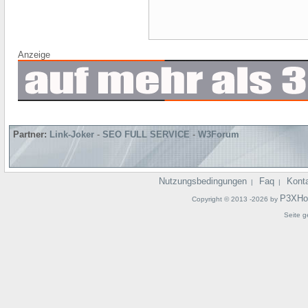
Anzeige
Partner:
Link-Joker
-
SEO FULL SERVICE
-
W3Forum
Nutzungsbedingungen
Faq
Kont
|
|
P3XHo
Copyright © 2013 -2026 by
Seite g