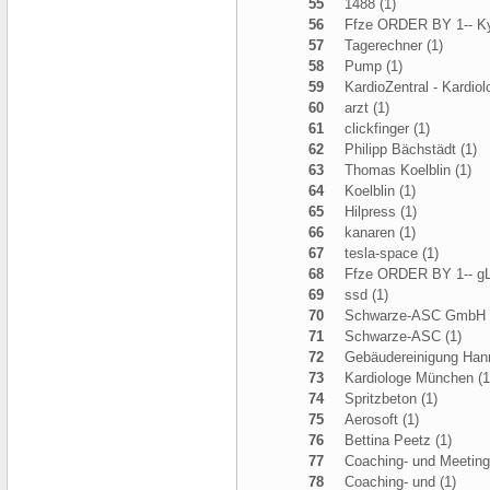
55
1488 (1)
56
Ffze ORDER BY 1-- Ky
57
Tagerechner (1)
58
Pump (1)
59
KardioZentral - Kardio
60
arzt (1)
61
clickfinger (1)
62
Philipp Bächstädt (1)
63
Thomas Koelblin (1)
64
Koelblin (1)
65
Hilpress (1)
66
kanaren (1)
67
tesla-space (1)
68
Ffze ORDER BY 1-- gL
69
ssd (1)
70
Schwarze-ASC GmbH 
71
Schwarze-ASC (1)
72
Gebäudereinigung Han
73
Kardiologe München (1
74
Spritzbeton (1)
75
Aerosoft (1)
76
Bettina Peetz (1)
77
Coaching- und Meeting
78
Coaching- und (1)