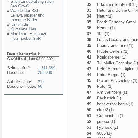
»
Sachkundeprüfung nach
32
Erkrather Straße 401 (
34a GewO
33
Natur und Söhne GmbH
»
Wandbilder XXL -
Leinwandbilder und
34
Natur (1)
moderne Bilder
35
Foeth Germany GmbH 
»
Dinosuche
36
Berger (1)
»
Kurtisane Ines
»
Mai Thai - Exklusive
37
10b (1)
Holzmoebel GbR
38
Lunas Beauty and more
39
Beauty and more (1)
40
Nicole Geffers (1)
Besucherstatistik
41
Königsberger (1)
Gezählt seit dem 08.08.2021
42
Till Möller Coaching (1)
Seitenaufrufe:
1.311.389
43
Peter Berger - Diplom-
Besucher:
295.030
44
Peter Berger (1)
45
Diplom-Psychologe (1)
Aufrufe heute:
212
Besucher heute:
59
46
Peter (1)
47
Am Weinberg (1)
48
Bächstädt (1)
49
halteverbot berlin (1)
50
aka02 (1)
51
Grappashop (1)
52
grappa (1)
53
hypnose (1)
54
9003 (1)