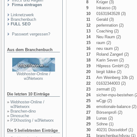
Info,s und Regeln
8
Krüger (3)
Firma eintragen
9
Inkasso (3)
10
01631943528 (3)
Linknetzwerk
Branchenbuch
11
Gerald (3)
FULL SEO
12
perlennation (2)
13
Coaching (2)
Passwort vergessen?
14
Neu Raum (2)
15
raum (2)
16
neu raum (2)
Aus dem Branchenbuch
17
Roland Zangerl (2)
18
Karin Seven (2)
19
Hilpress GmbH (2)
20
birgit lübke (2)
Webhoster-Online /
21
Am Weinberg 10b (2)
w3Networx
22
01632344003 (2)
23
zermatt (2)
Die letzten 10 Einträge
24
sicher-mpu-bestehen (
25
wCgp (2)
»
Webhoster-Online /
w3Networx
26
emotionale-balance (2)
»
Branchen-dino
27
Börsenprofi (2)
»
Dinosuche
28
Lunas (2)
»
P3Xhosting / w3Networx
29
Söhne (1)
30
40231 Düsseldorf (1)
Die 5 beliebtesten Einträge
31
branchenbuch4you (1)