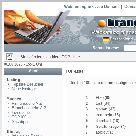
Webhosting inkl. .de Domain
|
Domai
Schnellsuche:
Sie befinden sich hier: TOP-Liste
06.08.2026 - 15:41 Uhr
Menü
TOP-Liste
Listing
Die Top-100 Liste der am häufigsten 
Topliste Besucher
Neue Einträge
1
Ffze (85)
Suchen
Firmensuche A-Z
2
test (84)
Branchensuche A-Z
3
gippert (43)
Livesuche
4
trommeln (15)
TOP100
5
djembadi (10)
Suchtipps
6
Gerald Krüger (4)
Eintrag
7
atoxout (3)