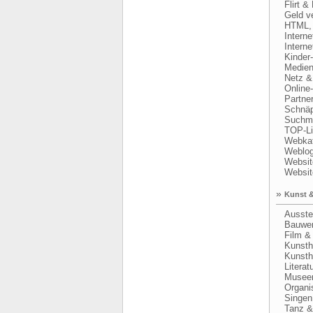
Flirt & 
Geld ve
HTML, 
Interne
Internet
Kinder- 
Medien 
Netz & 
Online-
Partner
Schnäpp
Suchma
TOP-Li
Webkatal
Weblogs
Website
Website
»
Kunst &
Ausstell
Bauwerk
Film & 
Kunsth
Kunsth
Literatu
Musee
Organis
Singen &
Tanz & 