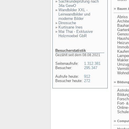
»
Sachkundeprüfung nach
34a GewO
»
Bauen 
»
Wandbilder XXL -
Leinwandbilder und
Abriss 
moderne Bilder
Archite
»
Dinosuche
Bauhan
»
Kurtisane Ines
Garten
»
Mai Thai - Exklusive
Genosse
Holzmoebel GbR
Haushal
Heizung
Immobil
Besucherstatistik
Kaufen 
Gezählt seit dem 08.08.2021
Lampen 
Makler
Seitenaufrufe:
1.312.381
Umzug &
Besucher:
295.347
Vermitt
Wohnde
Aufrufe heute:
912
Besucher heute:
272
»
Bildung
Astrolo
Bildung
Forsch
Fort- & 
Online-
Schule 
»
Comput