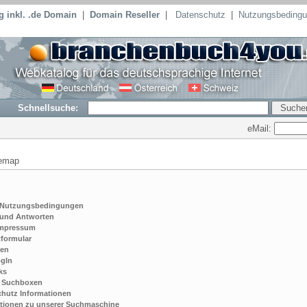
 inkl. .de Domain
|
Domain Reseller
|
Datenschutz
|
Nutzungsbeding
Schnellsuche:
eMail:
temap
 Nutzungsbedingungen
 und Antworten
Impressum
formular
en
ogIn
ks
e Suchboxen
hutz Informationen
tionen zu unserer Suchmaschine