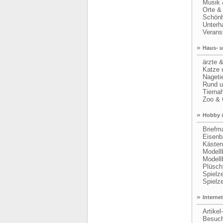
Musik &
Orte & 
Schönhe
Unterha
Veranst
»
Haus- u
ärzte &
Katze u
Nagetie
Rund um
Tiernah
Zoo & 
»
Hobby 
Briefma
Eisenba
Kästen 
Modell
Modell
Plüscht
Spielzeu
Spielze
»
Internet
Artikel-
Besuche