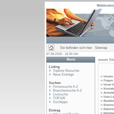
Webhosting
Sie befinden sich hier: Sitemap
07.08.2026 - 18:30 Uhr
Menü
unsere Si
Listing
Topliste Besucher
Neue Einträge
»
Unsere
»
Fragen
Suchen
»
Unser 
Firmensuche A-Z
»
Kontakt
Branchensuche A-Z
»
Anmeld
Livesuche
»
User-L
TOP100
»
Backlin
Suchtipps
»
Extern
»
Datensc
Eintrag
»
Informa