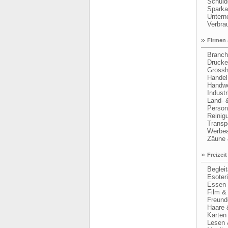
Schulde
Sparkas
Unterne
Verbrau
»
Firmen 
Branche
Drucken
Grossh
Handel
Handwe
Industri
Land- & 
Persone
Reinigu
Transpor
Werbeag
Zäune &
»
Freizeit
Begleit
Esoteri
Essen &
Film & 
Freunde
Haare &
Karten &
Lesen &