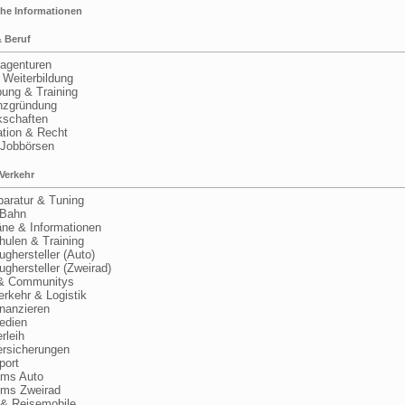
he Informationen
& Beruf
agenturen
Weiterbildung
ng & Training
zgründung
chaften
tion & Recht
Jobbörsen
Verkehr
aratur & Tuning
Bahn
e & Informationen
ulen & Training
hersteller (Auto)
hersteller (Zweirad)
 Communitys
kehr & Logistik
anzieren
dien
leih
sicherungen
ort
ms Auto
s Zweirad
 Reisemobile