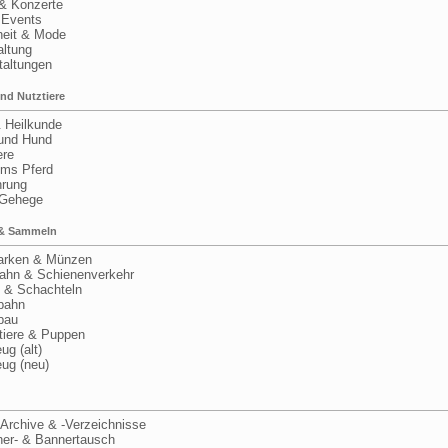
 Konzerte
Events
it & Mode
ltung
altungen
nd Nutztiere
 Heilkunde
nd Hund
re
s Pferd
rung
Gehege
& Sammeln
rken & Münzen
hn & Schienenverkehr
& Schachteln
bahn
bau
iere & Puppen
g (alt)
ug (neu)
Archive & -Verzeichnisse
r- & Bannertausch