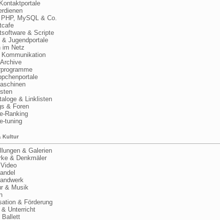
Kontaktportale
rdienen
PHP, MySQL & Co.
tcafe
software & Scripte
& Jugendportale
im Netz
Kommunikation
Archive
programme
chenportale
schinen
sten
oge & Linklisten
 & Foren
-Ranking
-tuning
 Kultur
ungen & Galerien
e & Denkmäler
Video
andel
andwerk
r & Musik
n
ation & Förderung
 Unterricht
Ballett