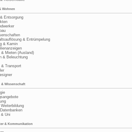
& Wohnen
& Entsorgung
kten
dwerker
bau
nschaften
tsauflösung & Entrümpelung
 & Kamin
ienanzeigen
& Mieten (Ausland)
& Beleuchtung
 Transport
ler
signer
 & Wissenschaft
gie
sangebote
ung
Weiterbildung
Datenbanken
& Uni
er & Kommunikation