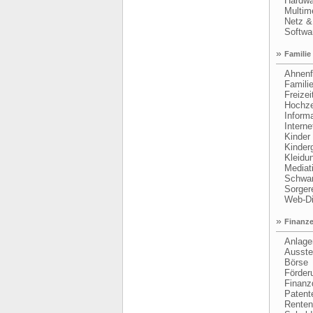
Hardwa
Multime
Netz & 
Softwa
»
Familie
Ahnenfo
Familie
Freizeit
Hochzei
Informa
Internet
Kinder 
Kinderg
Kleidun
Mediati
Schwang
Sorgere
Web-Die
»
Finanze
Anlagen 
Ausstel
Börse
Förderu
Finanzdi
Patente
Renten-