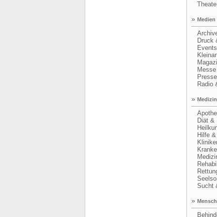
Theater
»
Medien 
Archive 
Druck &
Events 
Kleinan
Magazine
Messe &
Presse 
Radio &
»
Medizin
Apothe
Diät & 
Heilkund
Hilfe & 
Klinike
Kranke
Medizin
Rehabili
Rettung
Seelsor
Sucht &
»
Mensch
Behinde