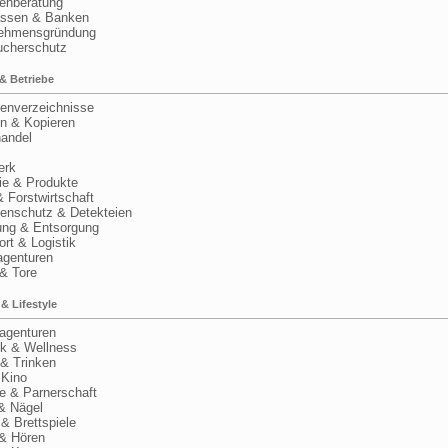
nberatung
sen & Banken
hmensgründung
cherschutz
& Betriebe
nverzeichnisse
 & Kopieren
andel
rk
e & Produkte
Forstwirtschaft
nschutz & Detekteien
ng & Entsorgung
t & Logistik
enturen
 Tore
 & Lifestyle
agenturen
k & Wellness
 Trinken
Kino
 & Parnerschaft
 Nägel
 Brettspiele
 Hören