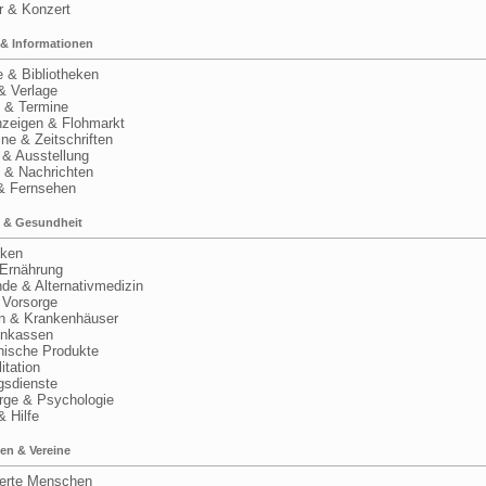
 & Konzert
& Informationen
& Bibliotheken
 Verlage
& Termine
zeigen & Flohmarkt
 & Zeitschriften
 Ausstellung
& Nachrichten
 Fernsehen
 & Gesundheit
ken
Ernährung
e & Alternativmedizin
Vorsorge
n & Krankenhäuser
nkassen
ische Produkte
tation
sdienste
ge & Psychologie
 Hilfe
en & Vereine
rte Menschen