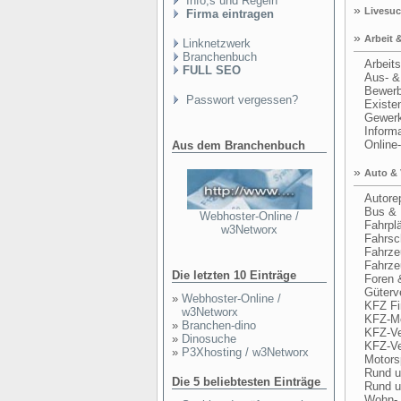
Info,s und Regeln
»
Livesuc
Firma eintragen
»
Arbeit 
Linknetzwerk
Branchenbuch
Arbeits
FULL SEO
Aus- & 
Bewerbu
Passwort vergessen?
Existen
Gewerks
Informa
Online-
Aus dem Branchenbuch
»
Auto & 
Autorep
Bus & 
Webhoster-Online /
Fahrplän
w3Networx
Fahrsch
Fahrzeug
Fahrzeug
Die letzten 10 Einträge
Foren &
Güterver
»
Webhoster-Online /
KFZ Fin
w3Networx
KFZ-Me
»
Branchen-dino
KFZ-Ver
»
Dinosuche
KFZ-Ver
»
P3Xhosting / w3Networx
Motorsp
Rund u
Die 5 beliebtesten Einträge
Rund um
Wohn- &