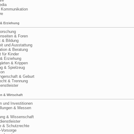
re
dia
Kommunikation
re
 & Erziehung
rschung
nseiten & Foren
 & Bildung
t und Ausstattung
tion & Beratung
 für Kinder
& Erziehung
ärten & Krippen
g & Spielzeug
on
erschaft & Geburt
cht & Trennung
nstleister
n & Wirtschaft
und Investitionen
lungen & Messen
ng & Wissenschaft
enstleister
 & Schutzrechte
Vorsorge